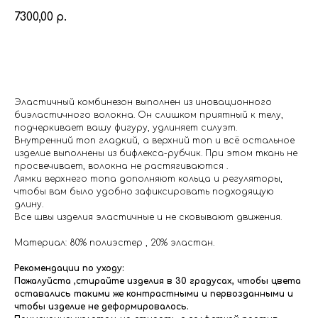
7300,00
р.
Купить
Эластичный комбинезон выполнен из иновационного
биэластичного волокна. Он слишком приятный к телу,
подчеркивает вашу фигуру, удлиняет силуэт.
Внутренний топ гладкий, а верхний топ и всё остальное
изделие выполнены из бифлекса-рубчик. При этом ткань не
просвечивает, волокна не растягиваются .
Лямки верхнего топа дополняют кольца и регуляторы,
чтобы вам было удобно зафиксировать подходящую
длину.
Все швы изделия эластичные и не сковывают движения.
Материал: 80% полиэстер , 20% эластан.
Рекомендации по уходу:
Пожалуйста ,стирайте изделия в 30 градусах, чтобы цвета
оставались такими же контрастными и первозданными и
чтобы изделие не деформировалось.